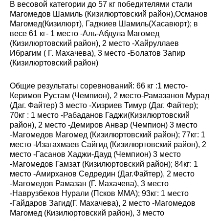
В весовой категории до 57 кг победителями стали
Магомедов Шамиль (Кизилюртовский район),Османов
Магомед(Кизилюрт), Гаджиев Шамиль(Хасавюрт); в
весе 61 кг- 1 место -Аль-Абдула Магомед
(Кизилюртовский район), 2 место -Хайруллаев
Ибрагим ( Г. Махачева), 3 место -Болатов Запир
(Кизилюртовский район)
Общие результаты соревнований: 66 кг :1 место-
Керимов Рустам (Чемпион), 2 место-Рамазанов Мурад
(Даг. Файтер) 3 место -Хизриев Тимур (Даг. Файтер);
70кг : 1 место -Рабаданов Гаджи(Кизилюртовский
район), 2 место -Демиров Анвар (Чемпион) 3 место
-Магомедов Магомед (Кизилюртовский район); 77кг: 1
место -Изагахмаев Сайгид (Кизилюртовский район), 2
место -Гасанов Хаджи-Дауд (Чемпион) 3 место
-Магомедов Гамзат (Кизилюртовский район); 84кг: 1
место -Амирханов Седредин (Даг.Файтер), 2 место
-Магомедов Рамазан (Г. Махачева), 3 место
-Наврузбеков Нурали (Псков ММА); 93кг: 1 место
-Гайдаров Загид(Г. Махачева), 2 место -Магомедов
Магомед (Кизилюртовский район), 3 место