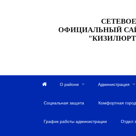
Перейти
к
СЕТЕВОЕ
содержанию
ОФИЦИАЛЬНЫЙ СА
"КИЗИЛЮРТ
О районе
Администрация
Г
л
Социальная защита
а
Комфортная город
в
н
График работы администрации
Отдел 
а