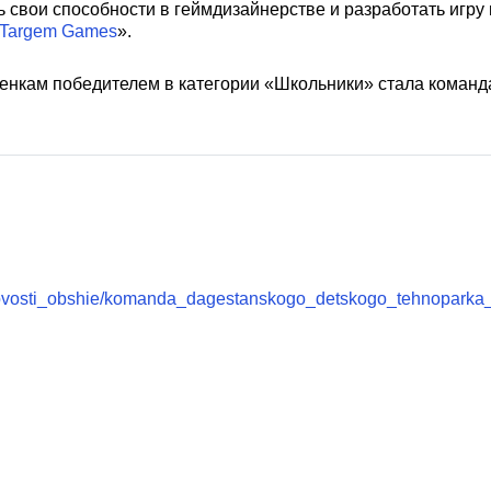
свои способности в геймдизайнерстве и разработать игру в
Targem Games
».
енкам победителем в категории «Школьники» стала команда
novosti_obshie/komanda_dagestanskogo_detskogo_tehnopark