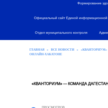
я
Формирование здо
Официальный сайт Единой информационной с
Отдел муниципального контроля
Адми
ГЛАВНАЯ
»
ВСЕ НОВОСТИ
»
«КВАНТОРИУМ» 
ОНЛАЙН-ХАКАТОНЕ
«КВАНТОРИУМ» — КОМАНДА ДАГЕСТА
ПРОСМОТРОВ