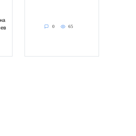
на
0
65
иев