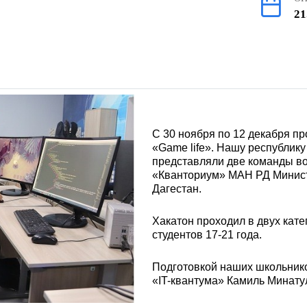
21
С 30 ноября по 12 декабря п
«Game life». Нашу республик
представляли две команды во
«Кванториум» МАН РД Минист
Дагестан.
Хакатон проходил в двух кате
студентов 17-21 года.
Подготовкой наших школьнико
«IT-квантума» Камиль Минату