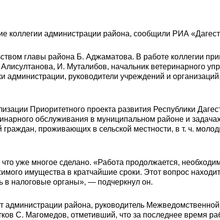
е коллегии администрации района, сообщили РИА «Дагест
ством главы района Б. Аджаматова. В работе коллегии при
 Алисултанова, И. Муталибов, начальник ветеринарного уп
ки администрации, руководители учреждений и организаций
ализации Приоритетного проекта развития Республики Даге
ринарного обслуживания в муниципальном районе и задачах
граждан, проживающих в сельской местности, в т. ч. моло
 что уже многое сделано. «Работа продолжается, необходи
имого имущества в кратчайшие сроки. Этот вопрос находитс
ь в налоговые органы», — подчеркнул он.
т администрации района, руководитель Межведомственной 
ков С. Магомедов, отметивший, что за последнее время ра