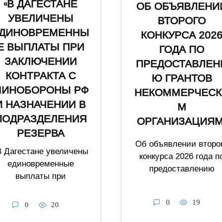
▫️В ДАГЕСТАНЕ
ОБ ОБЪЯВЛЕНИ
УВЕЛИЧЕНЫ
ВТОРОГО
ДИНОВРЕМЕННЫ
КОНКУРСА 202
Е ВЫПЛАТЫ ПРИ
ГОДА ПО
ЗАКЛЮЧЕНИИ
ПРЕДОСТАВЛЕН
КОНТРАКТА С
Ю ГРАНТОВ
ИНОБОРОНЫ РФ
НЕКОММЕРЧЕСК
И НАЗНАЧЕНИИ В
М
ПОДРАЗДЕЛЕНИЯ
ОРГАНИЗАЦИЯМ
РЕЗЕРВА
Об объявлении второ
️В Дагестане увеличены
конкурса 2026 года п
единовременные
предоставлению
выплаты при
0
19
0
20