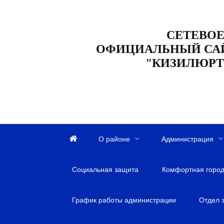
Перейти
к
СЕТЕВОЕ
содержанию
ОФИЦИАЛЬНЫЙ СА
"КИЗИЛЮРТ
О районе
Администрация
Г
л
Социальная защита
а
Комфортная город
в
н
График работы администрации
Отдел 
а