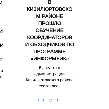
В
И
КИЗИЛЮРТОВСКО
М РАЙОНЕ
6
ПРОШЛО
ОБУЧЕНИЕ
И
КООРДИНАТОРОВ
И ОБХОДЧИКОВ ПО
И
ПРОГРАММЕ
«ИНФОРМУИК»
:
6 августа в
го
администрации
о
Кизилюртовского района
состоялось
0
41