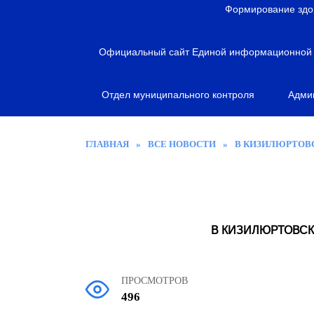
я
Формирование здо
Официальный сайт Единой информационной с
Отдел муниципального контроля
Адми
ГЛАВНАЯ
»
ВСЕ НОВОСТИ
»
В КИЗИЛЮРТОВ
В КИЗИЛЮРТОВС
ПРОСМОТРОВ
496