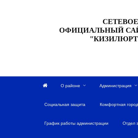
Перейти
к
СЕТЕВОЕ
содержанию
ОФИЦИАЛЬНЫЙ СА
"КИЗИЛЮРТ
О районе
Администрация
Г
л
Социальная защита
а
Комфортная город
в
н
График работы администрации
Отдел 
а