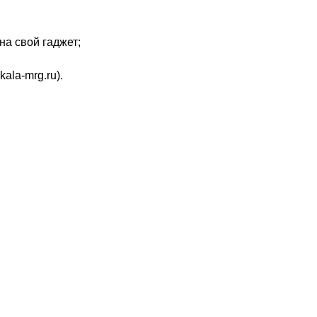
на свой гаджет;
ala-mrg.ru).