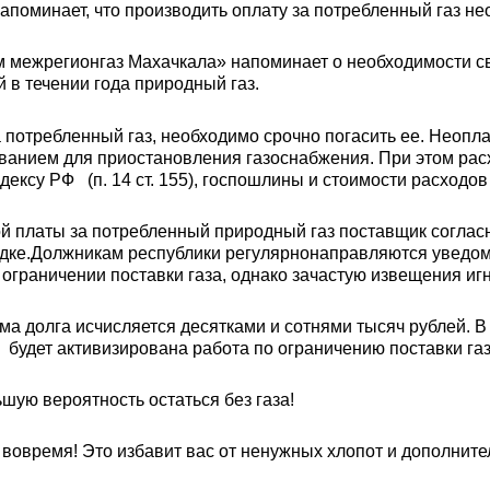
оминает, что производить оплату за потребленный газ нео
м межрегионгаз Махачкала» напоминает о необходимости с
 в течении года природный газ.
потребленный газ, необходимо срочно погасить ее. Неопла
ованием для приостановления газоснабжения. При этом ра
ксу РФ (п. 14 ст. 155), госпошлины и стоимости расходов
ой платы за потребленный природный газ поставщик соглас
ядке.Должникам республики регулярнонаправляются уведом
ограничении поставки газа, однако зачастую извещения иг
ма долга исчисляется десятками и сотнями тысяч рублей. 
будет активизирована работа по ограничению поставки га
ую вероятность остаться без газа!
 вовремя! Это избавит вас от ненужных хлопот и дополните