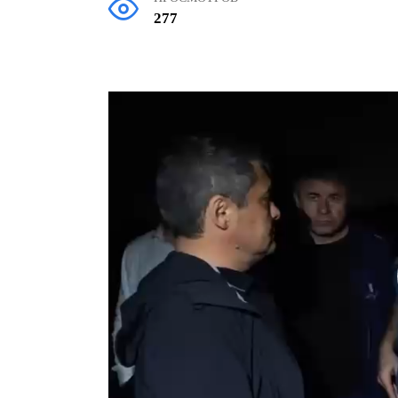
277
Видеоплеер