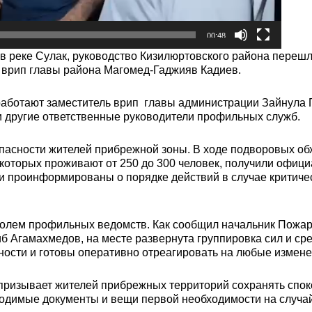
00:48
 в реке Сулак, руководство Кизилюртовского района переш
 врип главы района Магомед-Гаджияв Кадиев.
 работают заместитель врип главы администрации Зайнула 
 другие ответственные руководители профильных служб.
пасности жителей прибрежной зоны. В ходе подворовых о
в которых проживают от 250 до 300 человек, получили офи
 проинформированы о порядке действий в случае критичес
ролем профильных ведомств. Как сообщил начальник Пожа
б Агамахмедов, на месте развернута группировка сил и ср
ости и готовы оперативно отреагировать на любые измене
призывает жителей прибрежных территорий сохранять спок
одимые документы и вещи первой необходимости на случай