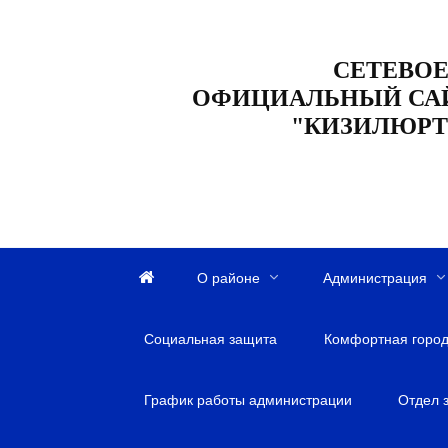
Перейти
к
СЕТЕВОЕ
содержанию
ОФИЦИАЛЬНЫЙ СА
"КИЗИЛЮРТ
О районе
Администрация
Г
л
Социальная защита
а
Комфортная город
в
н
График работы администрации
Отдел 
а