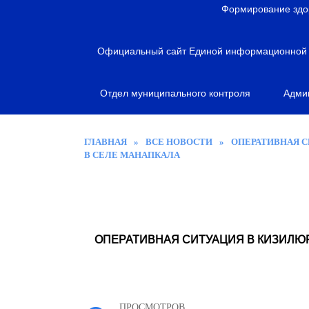
я
Формирование здо
Официальный сайт Единой информационной с
Отдел муниципального контроля
Адми
ГЛАВНАЯ
»
ВСЕ НОВОСТИ
»
ОПЕРАТИВНАЯ 
В СЕЛЕ МАНАПКАЛА
ОПЕРАТИВНАЯ СИТУАЦИЯ В КИЗИЛЮ
ПРОСМОТРОВ