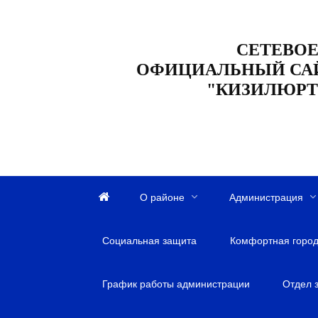
Перейти
к
СЕТЕВОЕ
содержанию
ОФИЦИАЛЬНЫЙ СА
"КИЗИЛЮРТ
О районе
Администрация
Г
л
Социальная защита
а
Комфортная город
в
н
График работы администрации
Отдел 
а