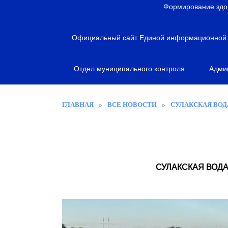
я
Формирование здо
Официальный сайт Единой информационной с
Отдел муниципального контроля
Адми
ГЛАВНАЯ
»
ВСЕ НОВОСТИ
»
СУЛАКСКАЯ ВОД
СУЛАКСКАЯ ВОД