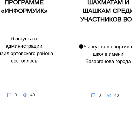
ШАХМАТАМ И
ПРОГРАММЕ
ШАШКАМ СРЕД
«ИНФОРМУИК»
УЧАСТНИКОВ ВО
6 августа в
администрации
⚫️5 августа в спортив
изилюртовского района
школе имени
состоялось
Базарганова города
0
49
0
48