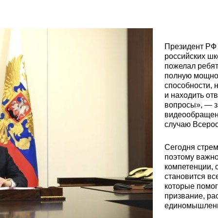
Президент РФ
российских шк
пожелал ребят
полную мощнос
способности, 
и находить от
вопросы», — з
видеообращени
случаю Всерос
Сегодня стрем
поэтому важно
компетенции, 
становится вс
которые помо
призвание, ра
единомышленни