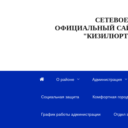
Перейти
к
СЕТЕВОЕ
содержанию
ОФИЦИАЛЬНЫЙ СА
"КИЗИЛЮРТ
О районе
Администрация
Г
л
Социальная защита
а
Комфортная город
в
н
График работы администрации
Отдел 
а