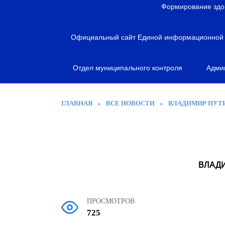
я
Формирование здо
Официальный сайт Единой информационной с
Отдел муниципального контроля
Адми
ГЛАВНАЯ
»
ВСЕ НОВОСТИ
»
ВЛАДИМИР ПУТ
ВЛАДИ
ПРОСМОТРОВ
725