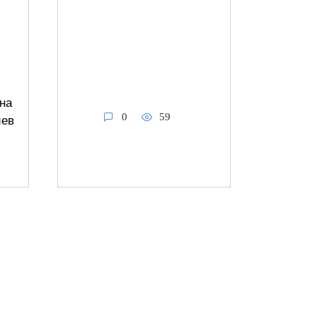
на
0
59
иев