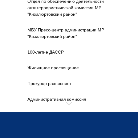
Отдел по обеспечению деятельности
антитеррористической комиссии МР
"Кизилюртовский район"
МБУ Пресс-центр администрации МР
"Кизилюртовский район"
100-летие ДАССР
Жилищное просвещение
Прокурор разъясняет
Административная комиссия
Управление делами
МКУ "Финансово-экономическое
управление администрации МР