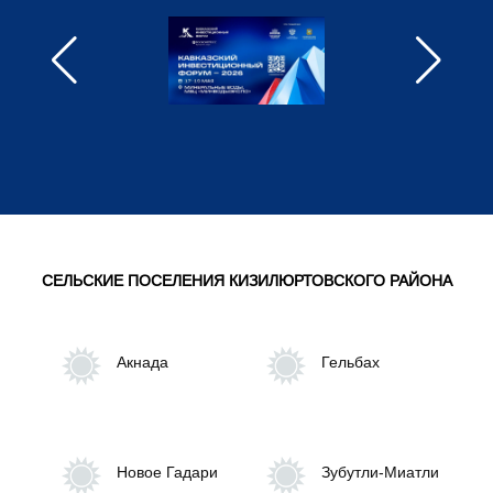
"Кизилюртовский район"
Отдел муниципального контроля
Отдел сельского хозяйства
МКУ Управление образования
Отдел по экономической политике,
инвестициям и предпринимательству
СЕЛЬСКИЕ ПОСЕЛЕНИЯ КИЗИЛЮРТОВСКОГО РАЙОНА
Отдел архитектуры и строительства
Акнада
Гельбах
МУП "Управление строительства и
жилищно-коммунального хозяйства"
Новое Гадари
Зубутли-Миатли
МКУ Централизованная бухгалтерия