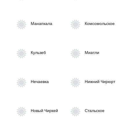
Контрольно-счетная комиссия
Манапкала
Комсомольское
Общественность
Территориальные органы и ведомства
Кульзеб
Миатли
Противодействие коррупции
Единый портал государственных услуг
Нечаевка
Нижний Чирюрт
Новый Чиркей
Стальское