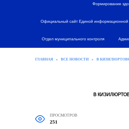
я
Формирование здо
Официальный сайт Единой информационной с
Отдел муниципального контроля
Адми
ГЛАВНАЯ
»
ВСЕ НОВОСТИ
»
В КИЗИЛЮРТОВ
В КИЗИЛЮРТО
ПРОСМОТРОВ
251