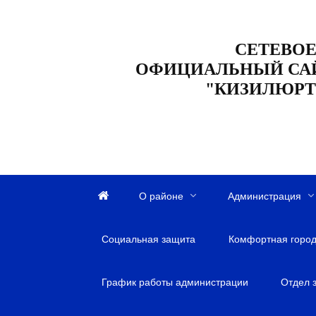
Перейти
к
СЕТЕВОЕ
содержанию
ОФИЦИАЛЬНЫЙ СА
"КИЗИЛЮРТ
О районе
Администрация
Г
л
Социальная защита
а
Комфортная город
в
н
График работы администрации
Отдел 
а