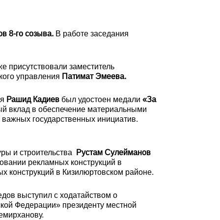
в 8-го созыва.
В работе заседания
же присутствовали заместитель
кого управления
Патимат Эмеева.
ия
Рашид Кадиев
был удостоен медали
«За
ный вклад в обеспечение материальными
и важных государственных инициатив.
уры и строительства
Рустам Сулейманов
зовании рекламных конструкций в
ых конструкций в Кизилюртовском районе.
дов выступил с ходатайством о
ской Федерации» президенту местной
емирханову.