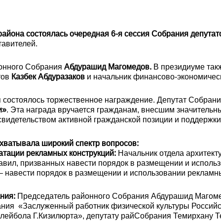
айона состоялась очередная 6-я сессия Собрания депутато
тавителей.
йонного Собрания
Абдурашид Магомедов.
В президиуме так
тов
Казбек Абдуразаков
и начальник финансово-экономичес
 состоялось торжественное награждение. Депутат Собран
и»
. Эта награда вручается гражданам, внесшим значитель
 свидетельством активной гражданской позиции и поддержк
хватывала широкий спектр вопросов:
атации рекламных конструкций:
Начальник отдела архитект
равил, призванных навести порядок в размещении и исполь
– навести порядок в размещении и использовании рекламн
ния:
Председатель районного Собрания Абдурашид Магоме
вания «Заслуженный работник физической культуры Россий
лейбола Г.Кизилюрта», депутату райСобрания Темирхану Т