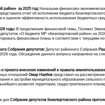
 район» за 2025 год:
Начальник финансово-экономическо
редставила отчет об исполнении бюджета Кизилюртовского 
и и оценили эффективность использования бюджетных сред
28 годы:
В продолжение финансовой темы, Патимат Эмеев
епутатов «О бюджете МР «Кизилюртовский район» на 2026
ктировать финансовые планы в соответствии с текущими по
ата Собрания депутатов:
Депутат районного Собрания
Раш
л 2026 года. Обсуждение данного вопроса направлено на с
 и проекта внесения изменений в правила землепользовани
енных отношений
Омар Наибов
представил на рассмотрение
ания и застройки муниципального образования сельского
ьнейшего развития территории, градостроительного плани
ки дня
Собрание депутатов Кизилюртовского района прогол