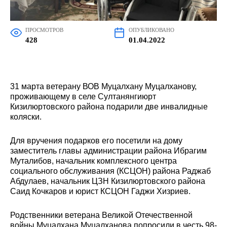
ПРОСМОТРОВ
ОПУБЛИКОВАНО
428
01.04.2022
31 марта ветерану ВОВ Муцалхану Муцалханову,
проживающему в селе Султанянгиюрт
Кизилюртовского района подарили две инвалидные
коляски.
Для вручения подарков его посетили на дому
заместитель главы администрации района Ибрагим
Муталибов, начальник комплексного центра
социального обслуживания (КСЦОН) района Раджаб
Абдулаев, начальник ЦЗН Кизилюртовского района
Саид Кочкаров и юрист КСЦОН Гаджи Хизриев.
Родственники ветерана Великой Отечественной
войны Муцалхана Муцалханова попросили в честь 98-