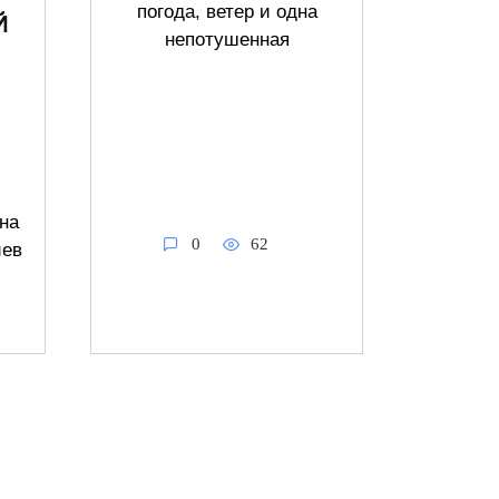
погода, ветер и одна
Й
непотушенная
на
0
62
иев