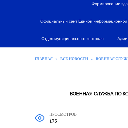
я
Формирование здо
Официальный сайт Единой информационной с
Отдел муниципального контроля
Адми
ГЛАВНАЯ
»
ВСЕ НОВОСТИ
»
ВОЕННАЯ СЛУЖБ
ВОЕННАЯ СЛУЖБА ПО КО
ПРОСМОТРОВ
175