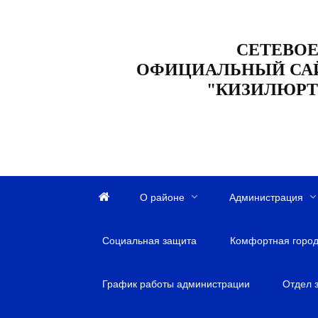
Перейти
к
СЕТЕВОЕ
содержанию
ОФИЦИАЛЬНЫЙ СА
"КИЗИЛЮРТ
О районе
Администрация
Г
л
Социальная защита
а
Комфортная город
в
н
График работы администрации
Отдел 
а