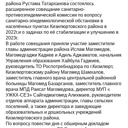
района Рустама Татарханова состоялось
расширенное совещание санитарно-
противоэпидемической комиссии по вопросу
санитарно-эпидемиологической обстановки в
населённых пунктах Кизилюртовского района в
2022г.и о задачах по её стабилизации и улучшению в
2023г.
В работе совещания приняли участие заместители
главы администрации района Ислам Магомедов,
Магомедгаджи Кадиев и Адиль Аджаматов, начальник
Управления образования Хайбула Гаджиев,
руководитель ТО Роспотребнадзора по г.Кизилюрт,
Кизилюртовскому району Магомед Шамхалов,
заместитель главного врача центральной районной
больницы Магомед Базарганов, заместитель главного
врача МПД Раисат Магомедова, директор МУП «
УЖКХ-СЕЗ» Сайгидмагомед Алихмаев, руководители
отделов аппарата администрации, главы сельских
поселений, а также директора и заведующие
образовательных и дошкольных учреждений
Кизилюртовского района.
По вопросу повестки дня с обширным докладом