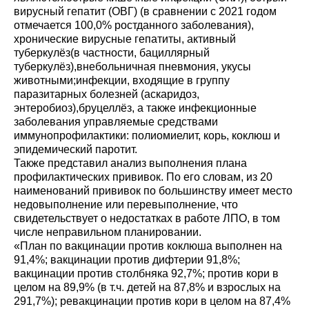
вирусный гепатит (ОВГ) (в сравнении с 2021 годом
отмечается 100,0% ростданного заболевания),
хронические вирусные гепатиты, активный
туберкулёз(в частности, бациллярный
туберкулёз),внебольничная пневмония, укусы
животными;инфекции, входящие в группу
паразитарных болезней (аскаридоз,
энтеробиоз),бруцеллёз, а также инфекционные
заболевания управляемые средствами
иммунопрофилактики: полиомиелит, корь, коклюш и
эпидемический паротит.
Также представил анализ выполнения плана
профилактических прививок. По его словам, из 20
наименований прививок по большинству имеет место
недовыполнение или перевыполнение, что
свидетельствует о недостатках в работе ЛПО, в том
числе неправильном планировании.
«План по вакцинации против коклюша выполнен на
91,4%; вакцинации против дифтерии 91,8%;
вакцинации против столбняка 92,7%; против кори в
целом на 89,9% (в т.ч. детей на 87,8% и взрослых на
291,7%); ревакцинации против кори в целом на 87,4%