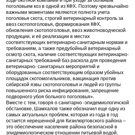
ходе окотной компании и при уходе за больным
поголовьем коз в одной из КФХ. Поэтому чрезвычайно
важными моментами являются полнота учета
поголовья скота, строгий ветеринарный контроль за
ввоз скотопоголовья, формирования КФХ,
обновления скотопоголовья, ввоз животноводческой
продукции, и её реализации в местах
соответствующих ветеринарно-санитарным нормам и
требованиям, а также предубойный ветеринарный
осмотр скота, наличие соответствующих ветеринарно-
санитарных требований баз раскола для проведения
ветеринарно- санитарных мероприятий и
оборудованных соответствующим образом убойных
площадок скотомогильников, вакцинация против
сибирской язвы скотопоголовья и людей из группы
повышенного риска инфицирования, запрещение
подворного убоя больного поголовья».
Вместе с тем, говоря о санитарно -эпидемиологичской
обстановке, Шамхалов также обозначил еще одну из
самых актуальных проблем, которая из года в год
остается нерешенной для Кизилюртовского района –
это обеспечение население района безопасной в
эпидемиологическом отношении питьевой водой.