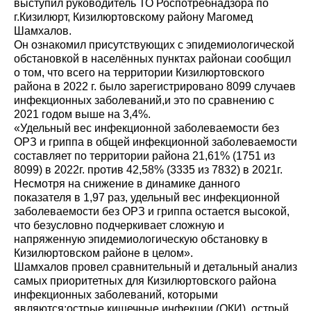
выступил руководитель ТО Роспотребнадзора по
г.Кизилюрт, Кизилюртовскому району Магомед
Шамхалов.
Он ознакомил присутствующих с эпидемиологической
обстановкой в населённых пунктах районаи сообщил
о том, что всего на территории Кизилюртовского
района в 2022 г. было зарегистрировано 8099 случаев
инфекционных заболеваний,и это по сравнению с
2021 годом выше на 3,4%.
«Удельный вес инфекционной заболеваемости без
ОРЗ и гриппа в общей инфекционной заболеваемости
составляет по территории района 21,61% (1751 из
8099) в 2022г. против 42,58% (3335 из 7832) в 2021г.
Несмотря на снижение в динамике данного
показателя в 1,97 раз, удельный вес инфекционной
заболеваемости без ОРЗ и гриппа остается высокой,
что безусловно подчеркивает сложную и
напряженную эпидемиологическую обстановку в
Кизилюртовском районе в целом».
Шамхалов провел сравнительный и детальный анализ
самых приоритетных для Кизилюртовского района
инфекционных заболеваний, которыми
являются:острые кишечные инфекции (ОКИ), острый