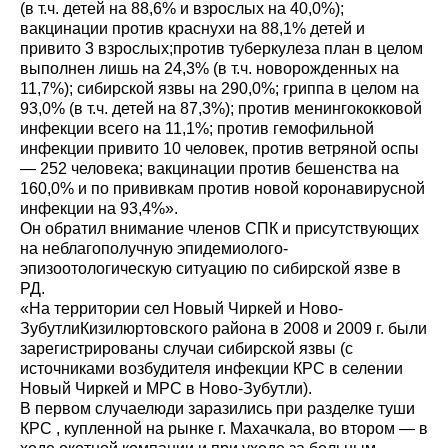
(в т.ч. детей на 88,6% и взрослых на 40,0%);
вакцинации против краснухи на 88,1% детей и
привито 3 взрослых;против туберкулеза план в целом
выполнен лишь на 24,3% (в т.ч. новорожденных на
11,7%); сибирской язвы на 290,0%; гриппа в целом на
93,0% (в т.ч. детей на 87,3%); против менингококковой
инфекции всего на 11,1%; против гемофильной
инфекции привито 10 человек, против ветряной оспы
— 252 человека; вакцинации против бешенства на
160,0% и по прививкам против новой коронавирусной
инфекции на 93,4%».
Он обратил внимание членов СПК и присутствующих
на неблагополучную эпидемиолого-
эпизоотологическую ситуацию по сибирской язве в
РД.
«На территории сел Новый Чиркей и Ново-
ЗубутлиКизилюртовского района в 2008 и 2009 г. были
зарегистрированы случаи сибирской язвы (с
источниками возбудителя инфекции КРС в селении
Новый Чиркей и МРС в Ново-Зубутли).
В первом случаелюди заразились при разделке туши
КРС , купленной на рынке г. Махачкала, во втором — в