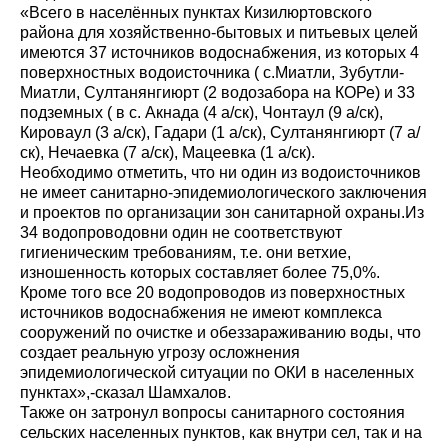
«Всего в населённых пунктах Кизилюртовского
района для хозяйственно-бытовых и питьевых целей
имеются 37 источников водоснабжения, из которых 4
поверхностных водоисточника ( с.Миатли, Зубутли-
Миатли, Султанянгиюрт (2 водозабора на КОРе) и 33
подземных ( в с. Акнада (4 а/ск), Чонтаул (9 а/ск),
Кироваул (3 а/ск), Гадари (1 а/ск), Султанянгиюрт (7 а/
ск), Нечаевка (7 а/ск), Мацеевка (1 а/ск).
Необходимо отметить, что ни один из водоисточников
не имеет санитарно-эпидемиологического заключения
и проектов по организации зон санитарной охраны.Из
34 водопроводовни один не соответствуют
гигиеническим требованиям, т.е. они ветхие,
изношенность которых составляет более 75,0%.
Кроме того все 20 водопроводов из поверхностных
источников водоснабжения не имеют комплекса
сооружений по очистке и обеззараживанию воды, что
создает реальную угрозу осложнения
эпидемиологической ситуации по ОКИ в населенных
пунктах»,-сказал Шамхалов.
Также он затронул вопросы санитарного состояния
сельских населенных пунктов, как внутри сел, так и на