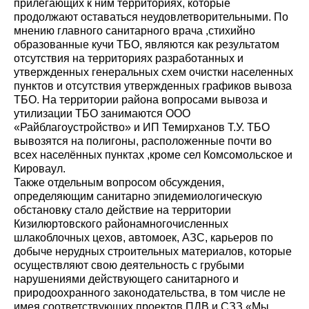
прилегающих к ним территориях, которые
продолжают оставаться неудовлетворительными. По
мнению главного санитарного врача ,стихийно
образованные кучи ТБО, являются как результатом
отсутствия на территориях разработанных и
утвержденных генеральных схем очистки населенных
пунктов и отсутствия утвержденных графиков вывоза
ТБО. На территории района вопросами вывоза и
утилизации ТБО занимаются ООО
«Райблагоустройство» и ИП Темирханов Т.У. ТБО
вывозятся на полигоны, расположенные почти во
всех населённых пунктах ,кроме сел Комсомольское и
Кироваул.
Также отдельным вопросом обсуждения,
определяющим санитарно эпидемиологическую
обстановку стало действие на территории
Кизилюртовского районамногочисленных
шлакоблочных цехов, автомоек, АЗС, карьеров по
добыче нерудных строительных материалов, которые
осуществляют свою деятельность с грубыми
нарушениями действующего санитарного и
природоохранного законодательства, в том числе не
имея соответствующих проектов ПДВ и СЗЗ.«Мы